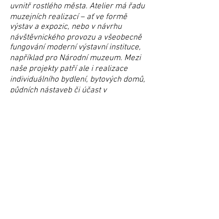
uvnitř rostlého města. Atelier má řadu
muzejních realizací – ať ve formě
výstav a expozic, nebo v návrhu
návštěvnického provozu a všeobecně
fungování moderní výstavní instituce,
například pro Národní muzeum. Mezi
naše projekty patří ale i realizace
individuálního bydlení, bytových domů,
půdních nástaveb či účast v
architektonických soutěžích.
Zajišťujeme také analýzy veřejného
prostoru, změny a analýzy územních
plánů.
Našim klientům poskytujeme
kompletní servis – od počátečních
doporučení, výběru místa či konzultaci
celkového záměru, přes veškerou
projekční dokumentaci a jednání s
úřady až po koordinaci stavby,
inženýring a návrh interiéru.