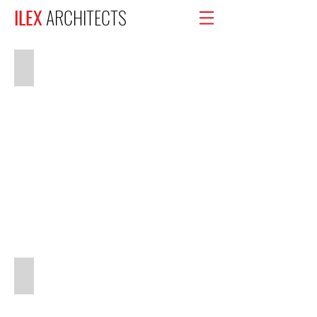
ILEX
ARCHITECTS
JOSEF SMUTNÝ
EMÍLIA JAROŠOVÁ