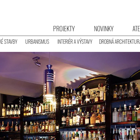
PROJEKTY
NOVINKY
ATE
É STAVBY
URBANISMUS
INTERIÉR A VÝSTAVY
DROBNÁ ARCHITEKTUR