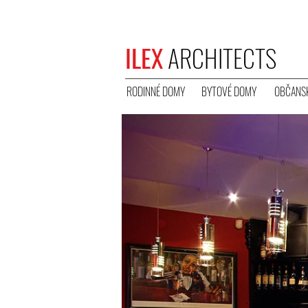
ILEX
ARCHITECTS
RODINNÉ DOMY
BYTOVÉ DOMY
OBČANSK