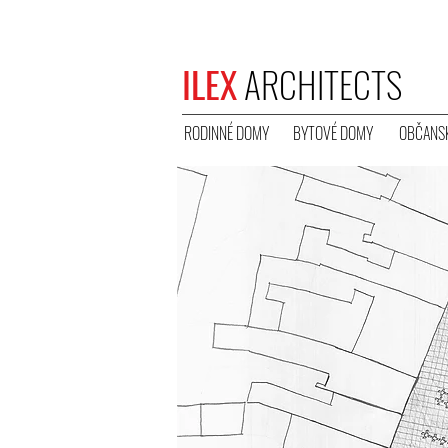
ILEX
ARCHITECTS
RODINNÉ DOMY
BYTOVÉ DOMY
OBČANSK