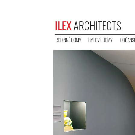
ILEX
ARCHITECTS
RODINNÉ DOMY
BYTOVÉ DOMY
OBČANSK