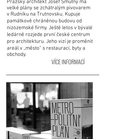
Pražský architekt Josef Smutný má
velké plány se zchátralým pivovarem
v Rudníku na Trutnovsku. Kupuje
památkově chráněnou budovu od
nizozemské firmy. Ještě letos v bývalé
ledárně rozjede první české centrum
pro architekturu. Jeho vizí je proměnit
areál v „město“ s restaurací, byty a
obchody.
VÍCE INFORMACÍ