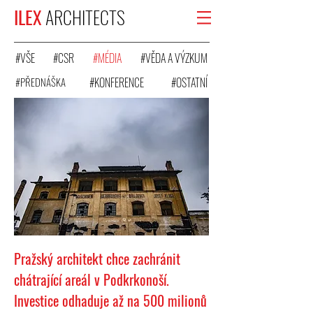
ILEX
ARCHITECTS
#VŠE
#CSR
#MÉDIA
#VĚDA A VÝZKUM
#PŘEDNÁŠKA
#KONFERENCE
#OSTATNÍ
Pražský architekt chce zachránit
chátrající areál v Podkrkonoší.
Investice odhaduje až na 500 milionů