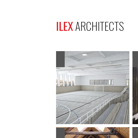
ILEX
ARCHITECTS
Add a Title
Add a Title